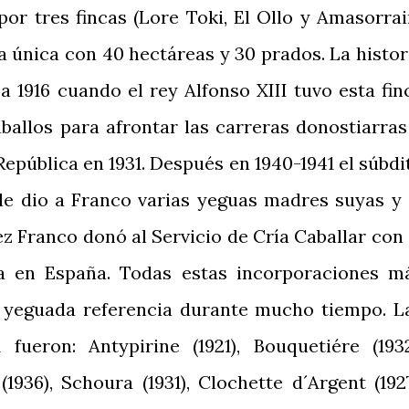
por tres fincas (Lore Toki, El Ollo y Amasorrai
 única con 40 hectáreas y 30 prados. La histor
 1916 cuando el rey Alfonso XIII tuvo esta fin
aballos para afrontar las carreras donostiarras
 República en 1931. Después en 1940-1941 el súbdi
le dio a Franco varias yeguas madres suyas y 
ez Franco donó al Servicio de Cría Caballar con 
ía en España. Todas estas incorporaciones m
 yeguada referencia durante mucho tiempo. L
fueron: Antypirine (1921), Bouquetiére (1932
1936), Schoura (1931), Clochette d´Argent (1927