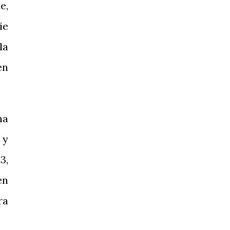
e,
ie
la
en
ha
 y
3,
en
ra