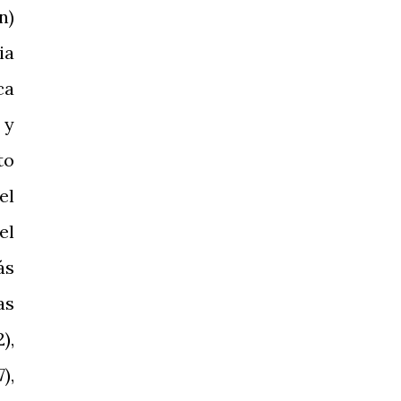
n)
ia
ca
 y
to
el
el
ás
as
),
),