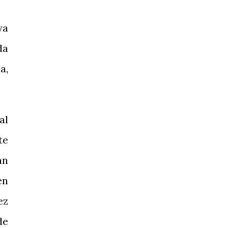
ya
da
a,
al
te
an
en
ez
de