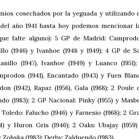
mios cosechados por la yeguada y utilizando 
r del año 1941 hasta hoy podemos mencionar l
que falte alguno): 5 GP de Madrid: Camprod
nillo (1946) y Ivanhoe (1948 y 1949); 4 GP de S
tanillo (1947), Ivanhoe (1949) y Luanco (1951);
mprodon (1941), Encantado (1943) y Fuen Blan
don (1942), Rapaz (1956), Gala (1968); 2 Poule 
ndo (1983); 2 GP Nacional: Pinky (1955) y Masbe
Toledo: Falucho (1946) y Farnesio (1968); 2 Gr
4) y Huron Gris (1946); 2 Oaks: Ubajay (1959)
: Zohska (1983); Derby: Zalduendo (1983).