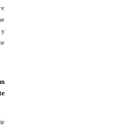
re
ar
 y
or
un
te
ir